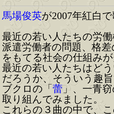
馬場俊英
が2007年紅白
最近の若い人たちの労働
派遣労働者の問題、格差
をもてる社会の仕組みが
最近の若い人たちはどう
だろうか、そういう趣旨で
ブクロの「
蕾
」、一青窃
取り組んでみました。
これらの３曲の中で、こ