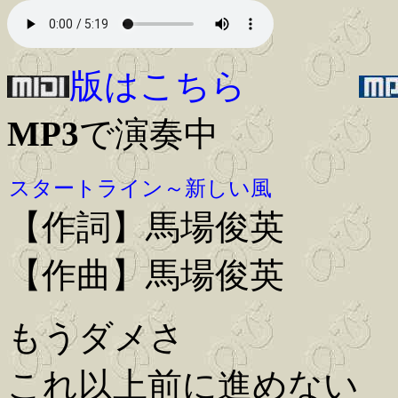
版はこちら
MP3
で演奏中
スタートライン～新しい風
【作詞】馬場俊英
【作曲】馬場俊英
もうダメさ
これ以上前に進めない