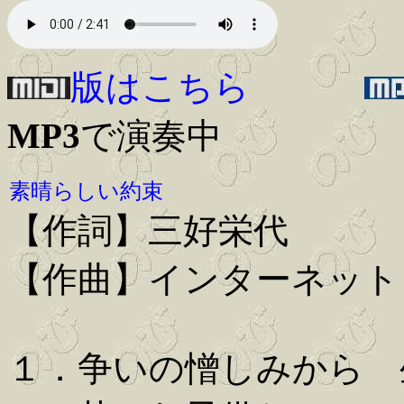
版はこちら
MP3
で演奏中
素晴らしい約束
【作詞】三好栄代
【作曲】インターネット
１．争いの憎しみから 