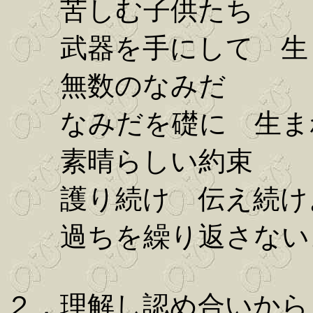
苦しむ子供たち
武器を手にして 生
無数のなみだ
なみだを礎に 生ま
素晴らしい約束
護り続け 伝え続けよ
過ちを繰り返さないよ
２．理解し認め合いから