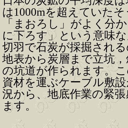
日本の炭鉱の平均深度は坑
は1000mを超えていた
「まおろし」がよく分か
に下ろす」という意味な
切羽で石炭が採掘される
地表から炭層まで立坑，
の坑道が作られます。こ
資材を運ぶケーブル敷設
況から、地底作業の緊張
ます。