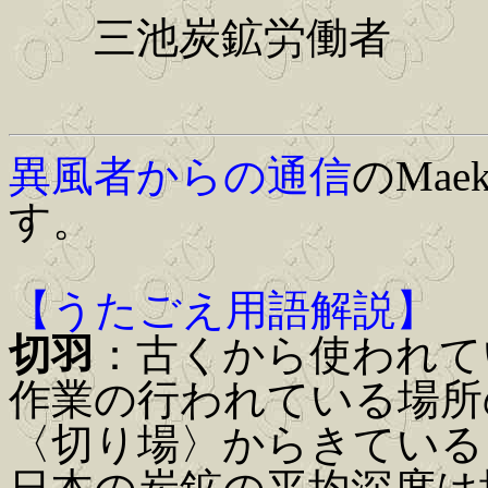
三池炭鉱労働者
異風者からの通信
のMa
す。
【うたごえ用語解説】
切羽
：古くから使われて
作業の行われている場所
〈切り場〉からきている