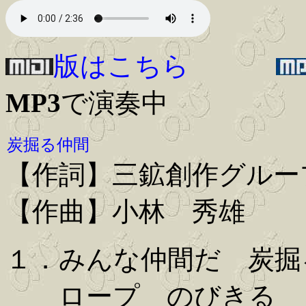
版はこちら
MP3
で演奏中
炭掘る仲間
【作詞】三鉱創作グル
【作曲】小林 秀雄
１．みんな仲間だ 炭掘
ロープ のびきる 