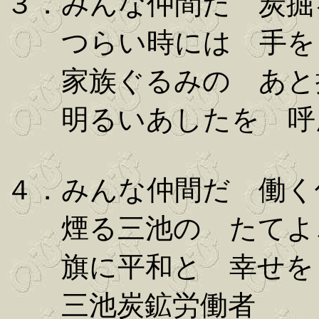
３．みんな仲間だ 炭掘
つらい時には 手を
家族ぐるみの あと
明るいあしたを 呼
４．みんな仲間だ 働く
煙る三池の たてよ
旗に平和と 幸せを
三池炭鉱労働者