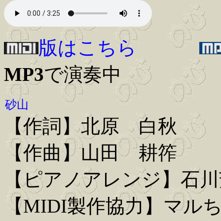
版はこちら
MP3
で演奏中
砂山
【作詞】北原 白秋
【作曲】山田 耕筰
【ピアノアレンジ】石川
【MIDI製作協力】マル