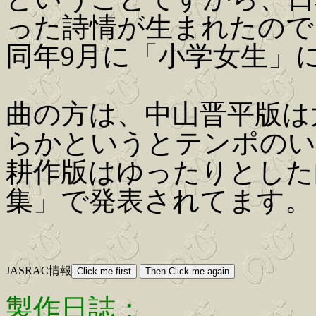
った詩情が生まれたので
同年9月に「小学女生」
曲の方は、中山晋平版は大
らかというとテンポのい
耕作版はゆったりとした
集」で発表されてます。
JASRAC情報
製作日誌：