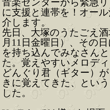
音楽センターから緊急リ
に支援と連帯を！オール沖縄
介します。
先日、大塚のうたごえ酒場
月11日金曜日）、その日
を持ち込んでみなさんと
た。覚えやすいメロディ
どんぐり君（ギター）が
きに覚えてきた、という
した。