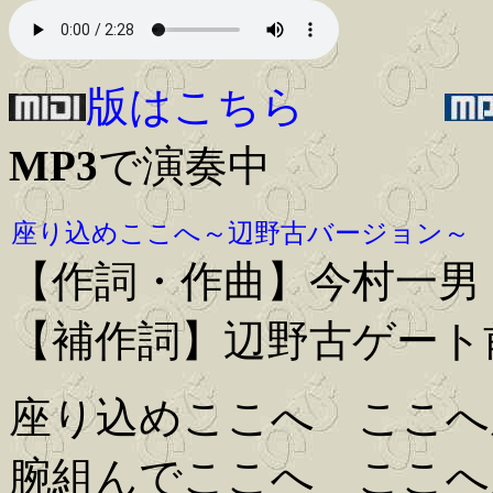
版はこちら
MP3
で演奏中
座り込めここへ～辺野古バージョン～
【作詞・作曲】今村一男
【補作詞】辺野古ゲート
座り込めここへ ここへ
腕組んでここへ ここへ