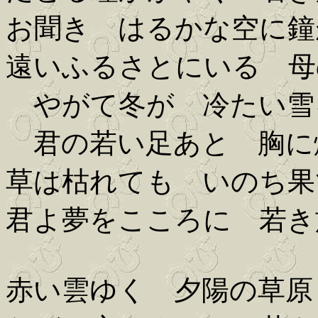
お聞き はるかな空に鐘
遠いふるさとにいる 母
やがて冬が 冷たい雪
君の若い足あと 胸に燃
草は枯れても いのち果
君よ夢をこころに 若き
赤い雲ゆく 夕陽の草原