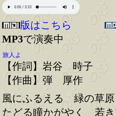
版はこちら
MP3
で演奏中
旅人よ
【作詞】岩谷 時子
【作曲】弾 厚作
風にふるえる 緑の草原
たどる瞳かがやく 若き