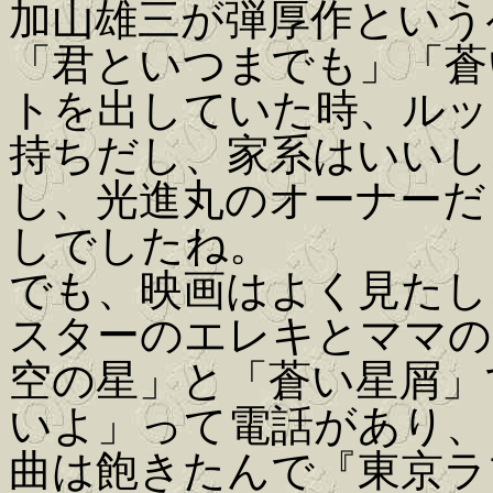
加山雄三が弾厚作という
「君といつまでも」「蒼
トを出していた時、ルッ
持ちだし、家系はいいし
し、光進丸のオーナーだ
しでしたね。
でも、映画はよく見たし
スターのエレキとママの
空の星」と「蒼い星屑」
いよ」って電話があり、
曲は飽きたんで『東京ラ