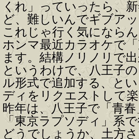
くれ」っていったら、新
ど、難しいんでギブアッ
これじゃ行く気にならん
ホンマ最近カラオケで「
ます。結構ノリノリで出
というわけで、八王子の
ル形式で追加する、とい
ディをリクエストして楽
昨年は、八王子で「青春
「東京ラプソディ」系で
どうでしょうか、土方さ