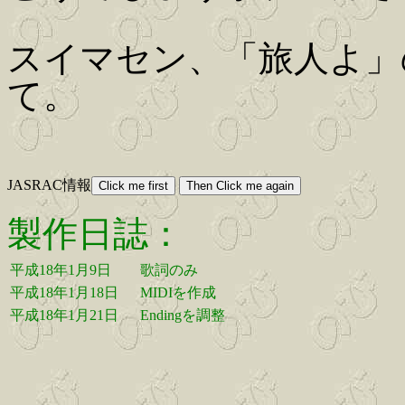
スイマセン、「旅人よ」
て。
JASRAC情報
製作日誌：
平成18年1月9日
歌詞のみ
平成18年1月18日
MIDIを作成
平成18年1月21日
Endingを調整