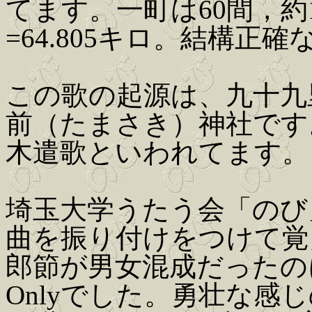
てます。一町は60間，約1
=64.805キロ。結構正
この歌の起源は、九十九
前（たまさき）神社です
木遣歌といわれてます。
埼玉大学うたう会「のび
曲を振り付けをつけて覚
郎節が男女混成だったの
Onlyでした。勇壮な感