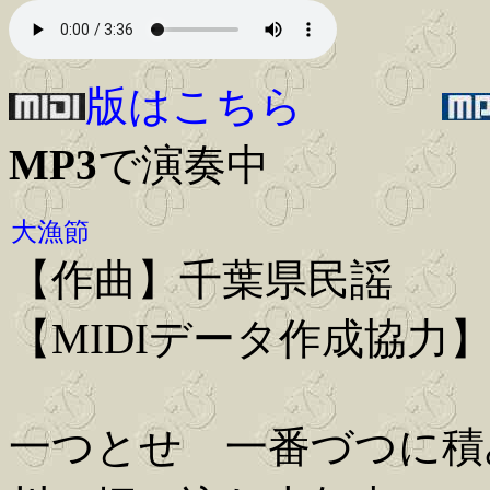
版はこちら
MP3
で演奏中
大漁節
【作曲】千葉県民謡
【MIDIデータ作成協力
一つとせ 一番づつに積