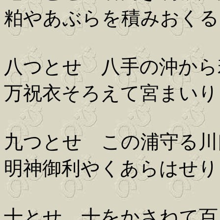
粕やあぶらを積みおくる
八つとせ 八手の沖から
万祝衣そろえて宮まいり
九つとせ この浦守る川
明神御利やくあらはせり
十とせ 十をかさねて百