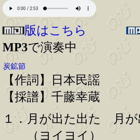
版はこちら
MP3
で演奏中
炭鉱節
【作詞】日本民謡
【採譜】千藤幸蔵
１．月が出た出た 月が
（ヨイヨイ）