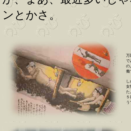
ンとかさ。
万
で
の
働
し
女
た
５
う