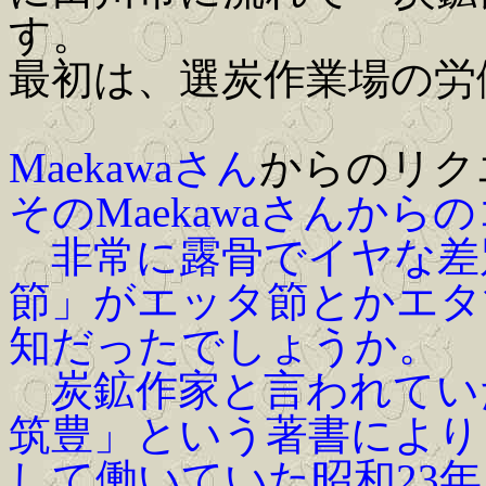
す。
最初は、選炭作業場の労
Maekawaさん
からのリク
そのMaekawaさんから
非常に露骨でイヤな差
節」がエッタ節とかエタ
知だったでしょうか。
炭鉱作家と言われてい
筑豊」という著書により
して働いていた昭和23