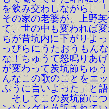
を飲み交わしながら、「
その家の老婆が、上野英
て、世の中も変われば変
ちが昔坑内に下がりよっ
っぴらにうたおうもんな
な！ちゅうて怒鳴りあげ
が変わって炭坑節ちゅう
んなこの歌のことをエッ
ふうに言いよった」と語
そしてこの炭坑節につ
ンソングと英訳されてい