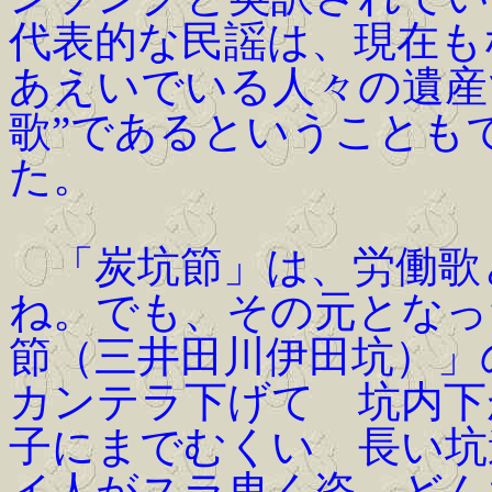
代表的な民謡は、現在も
あえいでいる人々の遺産
歌”であるということも
た。
「炭坑節」は、労働歌
ね。でも、その元となっ
節（三井田川伊田坑）」
カンテラ下げて 坑内下
子にまでむくい 長い坑
イ人がスラ曳く姿 どん