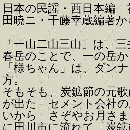
日本の民謡・西日本編 
田暁ニ・千藤幸蔵編著か
「一山二山三山」は、三
春岳のことで、一の岳か
「様ちゃん」は、ダンナ
方。
そもそも、炭鉱節の元歌
が出た セメント会社の
いから さぞやお月さま
に田川市に流れて「炭鉱