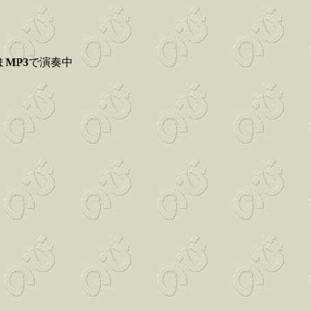
ま
MP3
で演奏中