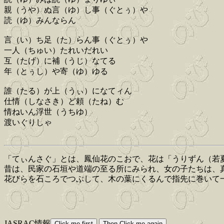
親（うや）ぬ言（ゆ）し事（ぐとぅ）や
読（ゆ）みんならん
言（い）ち足（た）らん事（ぐとぅ）や
一人（ちゅい）たれいだれい
互（たげ）に補（うじ）なてる
年（とぅし）や寄（ゆ）ゆる
誰（たる）が上（うぃ）になてィん
仕情（しなさき）ど頼（たね）む
情ねいん浮世（うちゆ）
渡いぐりしゃ
「てぃんさぐ」とは、鳳仙花のこおで、花は「うりずん（若
昔は、民家の石垣や道端の至る所にみられ、女の子たちは、
花びらを石ころでつぶして、木の葉にくるんで指先に巻いて
JASRAC情報