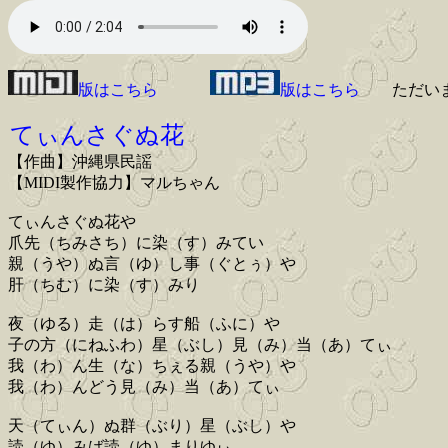
版はこちら
版はこちら
ただい
てぃんさぐぬ花
【作曲】沖縄県民謡
【MIDI製作協力】マルちゃん
てぃんさぐぬ花や
爪先（ちみさち）に染（す）みてい
親（うや）ぬ言（ゆ）し事（ぐとぅ）や
肝（ちむ）に染（す）みり
夜（ゆる）走（は）らす船（ふに）や
子の方（にねふわ）星（ぶし）見（み）当（あ）てぃ
我（わ）ん生（な）ちぇる親（うや）や
我（わ）んどう見（み）当（あ）てぃ
天（てぃん）ぬ群（ぶり）星（ぶし）や
読（ゆ）みば読（ゆ）まりゆぃ