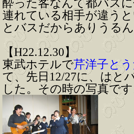
酔った客なんて都バスに
連れている相手が違うと
とバスだからありうるん
【H22.12.30】
東武ホテルで
芹洋子とう
て、先日12/27に、は
した。その時の写真です