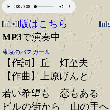
版はこちら
MP3
で演奏中
東京のバスガール
【作詞】丘 灯至夫
【作曲】上原げんと
若い希望も 恋もある
ビルの街から 山の手へ