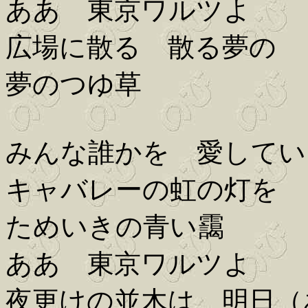
ああ 東京ワルツよ
広場に散る 散る夢の
夢のつゆ草
みんな誰かを 愛してい
キャバレーの虹の灯を 
ためいきの青い靄
ああ 東京ワルツよ
夜更けの並木は 明日（