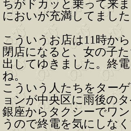
ちがドカッと乗って来ま
においが充満してました
こういうお店は11時から
閉店になると、女の子た
出してゆきました。終電
ね。
こういう人たちをターゲ
ョンが中央区に雨後のタ
銀座からタクシーでワン
うので終電を気にしなく