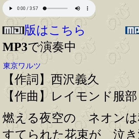
版はこちら
MP3
で演奏中
東京ワルツ
【作詞】西沢義久
【作曲】レイモンド服部
燃える夜空の ネオンは
すてられた花束が 泣き