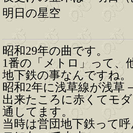
明日の星空
昭和29年の曲です。
1番の「メトロ」って、
地下鉄の事なんですね。
昭和2年に浅草線が浅草
出来たころに赤くてモダ
通してます。
当時は営団地下鉄って呼