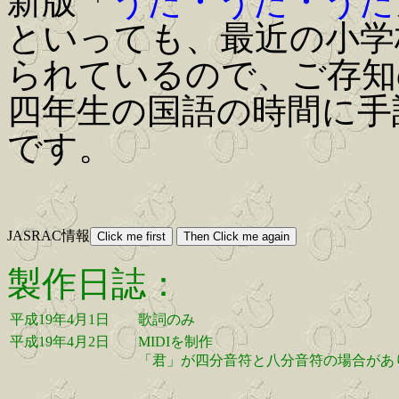
新版「
うた・うた・うた
といっても、最近の小学
られているので、ご存知
四年生の国語の時間に手
です。
JASRAC情報
製作日誌：
平成19年4月1日
歌詞のみ
平成19年4月2日
MIDIを制作
「君」が四分音符と八分音符の場合があり