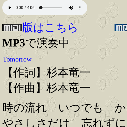
版はこちら
MP3
で演奏中
Tomorrow
【作詞】杉本竜一
【作曲】杉本竜一
時の流れ いつでも か
やさしさだけ 忘れずに