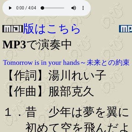
版はこちら
MP3
で演奏中
Tomorrow is in your hands～未来との約束
【作詞】湯川れい子
【作曲】服部克久
１．昔 少年は夢を翼に
初めて空を飛んだよ