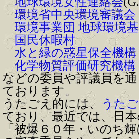
地球環境女性連絡会
(G
環境省中央環境審議会
環境事業団 地球環境基
国民休暇村
水と緑の惑星保全機構
化学物質評価研究機構
などの委員や評議員を通
ております。
うたごえ的には、
うたご
ており、最近では、日本
「被爆６０年・いのち輝