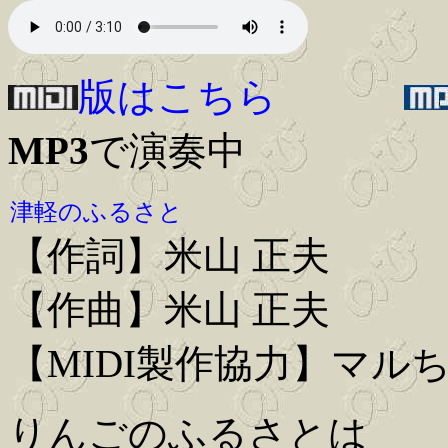
版はこちら
MP3
で演奏中
津軽のふるさと
【作詞】米山 正夫
【作曲】米山 正夫
【MIDI製作協力】マル
りんごのふるさとは