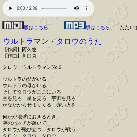
版はこちら
版はこちら
ただい
ウルトラマン・タロウのうた
【作詞】阿久悠
【作曲】川口真
タロウ ウルトラマンNo.6
ウルトラの父がいる
ウルトラの母がいる
そしてタロウがここにいる
空を見ろ 星を見ろ 宇宙を見ろ
かなたからせまりくる 赤い火を
何かが地球におきるとき
腕のバッチが輝いて
タロウが飛び立つ タロウが戦う
タロウ タロウ タロウ