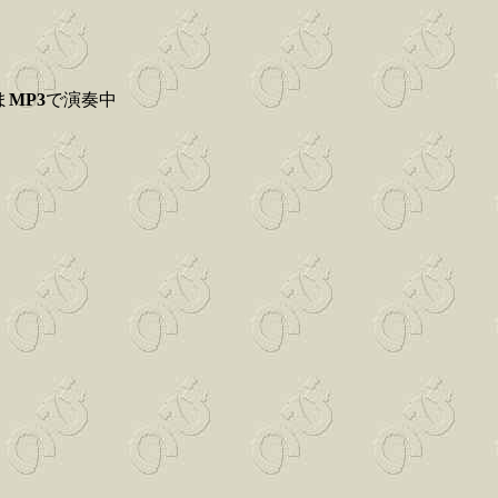
ま
MP3
で演奏中