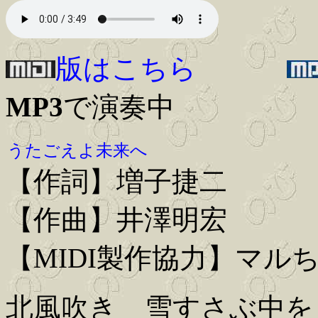
版はこちら
MP3
で演奏中
うたごえよ未来へ
【作詞】増子捷二
【作曲】井澤明宏
【MIDI製作協力】マル
北風吹き 雪すさぶ中を