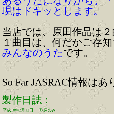
あるうたになりがち。「
現はドキッとします。
当店では、原田作品は２
１曲目は、何だかご存知
みんなのうた
です。
So Far JASRAC情報は
製作日誌：
平成18年2月12日
歌詞のみ