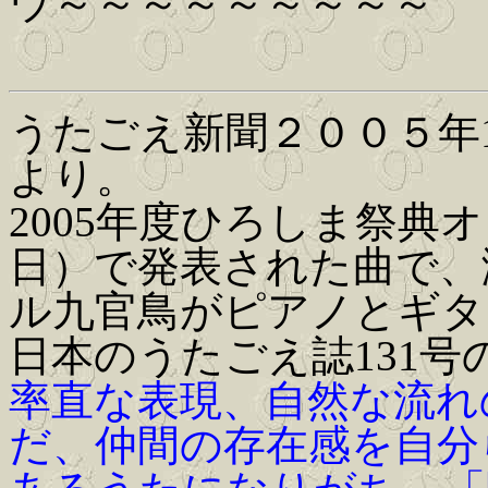
ウ～～～～～～～～～
うたごえ新聞２００５年1
より。
2005年度ひろしま祭典
日）で発表された曲で、
ル九官鳥がピアノとギタ
日本のうたごえ誌131号
率直な表現、自然な流れ
だ、仲間の存在感を自分