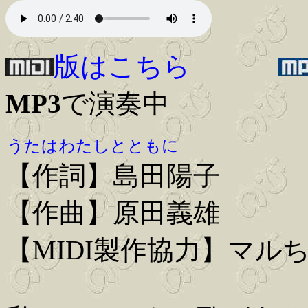
版はこちら
MP3
で演奏中
うたはわたしとともに
【作詞】島田陽子
【作曲】原田義雄
【MIDI製作協力】マル