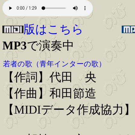
版はこちら
MP3
で演奏中
若者の歌（青年インターの歌）
【作詞】代田 央
【作曲】和田節造
【MIDIデータ作成協力】Iwa