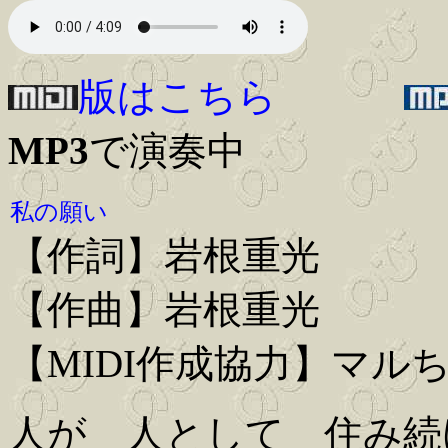
版はこちら
MP3
で演奏中
私の願い
【作詞】岩根重光
【作曲】岩根重光
【MIDI作成協力】マル
人が 人として 住み続