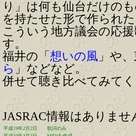
り」は何も仙台だけのも
を持たせた形で作られた
こういう地方議会の応援
す。
福井の「
想いの風
」や、
ら
」などなど。
併せて聴き比べてみてく
JASRAC情報はありま
平成19年2月2日
歌詞のみ
平成19年3月3日
MIDIを作成。