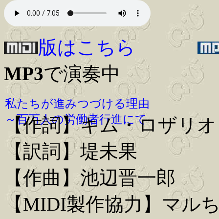
版はこちら
MP3
で演奏中
私たちが進みつづける理由
～百万人の労働者行進にて
【作詞】キム・ロザリオ
【訳詞】堤未果
【作曲】池辺晋一郎
【MIDI製作協力】マル