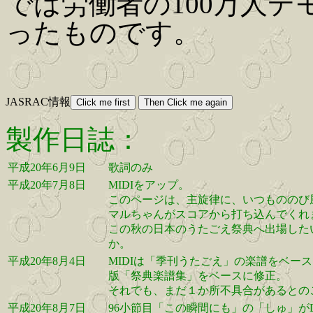
では労働者の100万人
ったものです。
JASRAC情報
製作日誌：
平成20年6月9日
歌詞のみ
平成20年7月8日
MIDIをアップ。
このページは、主旋律に、いつもののび
マルちゃんがスコアから打ち込んでくれ
この秋の日本のうたごえ祭典へ出場した
か。
平成20年8月4日
MIDIは「季刊うたごえ」の楽譜をベ
版「祭典楽譜集」をベースに修正。
それでも、まだ１か所不具合があるとの
平成20年8月7日
96小節目「この瞬間にも」の「しゅ」が