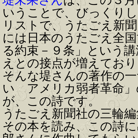
いうことで、びっくりし
リストで、うたごえ新聞
には日本のうたごえ全国
る約束－９条」という講
えとの接点が増えており
そんな堤さんの著作の一
い アメリカ弱者革命」
が、この詩です。
うたごえ新聞社の三輪編
その本を読み、この詩に