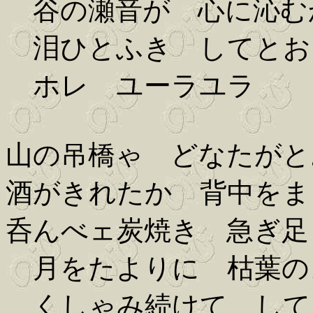
谷の瀬音が 心に沁む
泪ひとふき してとお
ホレ ユーラユラ
山の吊橋ゃ どなたがと
酒がきれたか 背中をま
呑んべェ炭焼き 急ぎ足
月をたよりに 枯葉の
くしゃみ続けて して