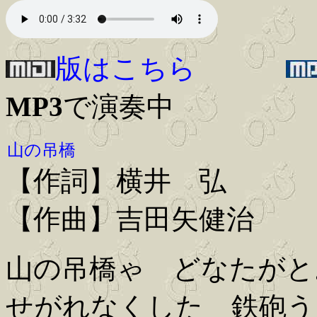
版はこちら
MP3
で演奏中
山の吊橋
【作詞】横井 弘
【作曲】吉田矢健治
山の吊橋ゃ どなたがと
せがれなくした 鉄砲う