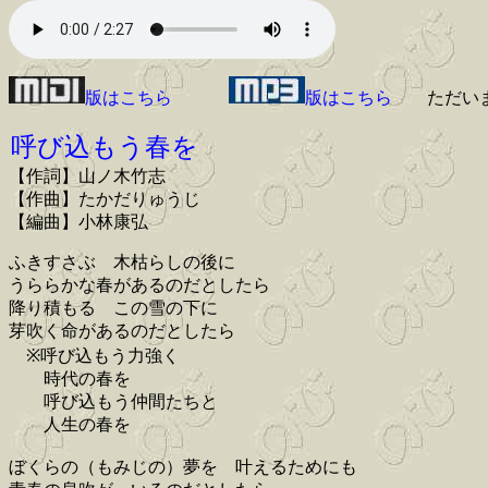
版はこちら
版はこちら
ただい
呼び込もう春を
【作詞】山ノ木竹志
【作曲】たかだりゅうじ
【編曲】小林康弘
ふきすさぶ 木枯らしの後に
うららかな春があるのだとしたら
降り積もる この雪の下に
芽吹く命があるのだとしたら
※呼び込もう力強く
時代の春を
呼び込もう仲間たちと
人生の春を
ぼくらの（もみじの）夢を 叶えるためにも