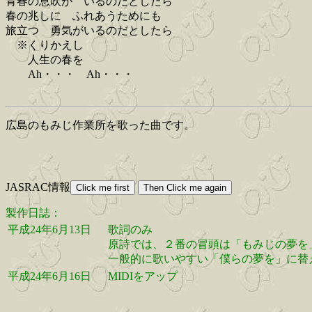
青春の息吹が いるのだとしたら
春の兆しに ふれあうためにも
旅立つ 勇気がいるのだとしたら
※くりかえし
人生の春を
Ah・・・ Ah・・・
広島のもみじ作業所を歌った曲です。
JASRAC情報
製作日誌：
平成24年6月13日
歌詞のみ
原詩では、２番の冒頭は「もみじの夢を
一般的に歌いやすい「僕らの夢を」に替
平成24年6月16日
MIDIをアップ