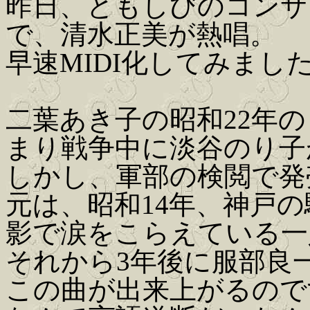
昨日、ともしびのコンサ
で、清水正美が熱唱。
早速MIDI化してみまし
二葉あき子の昭和22年
まり戦争中に淡谷のり子
しかし、軍部の検閲で発
元は、昭和14年、神戸
影で涙をこらえている一
それから3年後に服部良
この曲が出来上がるので