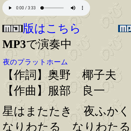
版はこちら
MP3
で演奏中
夜のプラットホーム
【作詞】奥野 椰子夫
【作曲】服部 良一
星はまたたき 夜ふかく
なりわたる なりわたる