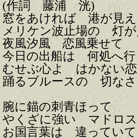
(作詞 藤浦 洸)
窓をあければ 港が見え
メリケン波止場の 灯が
夜風汐風 恋風乗せて
今日の出船は 何処へ行
むせぶ心よ はかない恋
踊るブルースの 切なさ
腕に錨の刺青ほって
やくざに強い マドロス
お国言葉は 違っていて