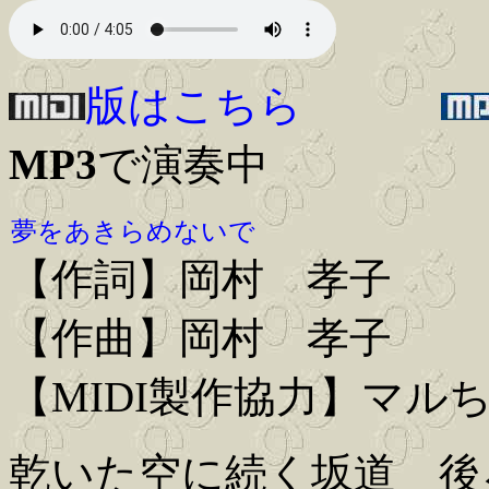
版はこちら
MP3
で演奏中
夢をあきらめないで
【作詞】岡村 孝子
【作曲】岡村 孝子
【MIDI製作協力】マル
乾いた空に続く坂道 後