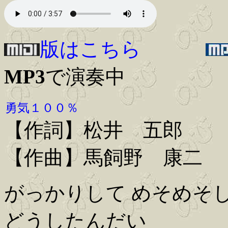
版はこちら
MP3
で演奏中
勇気１００％
【作詞】松井 五郎
【作曲】馬飼野 康二
がっかりして めそめそ
どうしたんだい