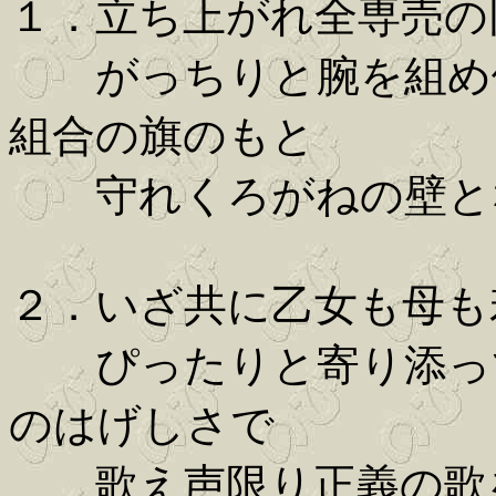
１．立ち上がれ全専売の
がっちりと腕を組め俺
組合の旗のもと
守れくろがねの壁とな
２．いざ共に乙女も母も
ぴったりと寄り添って
のはげしさで
歌え声限り正義の歌を