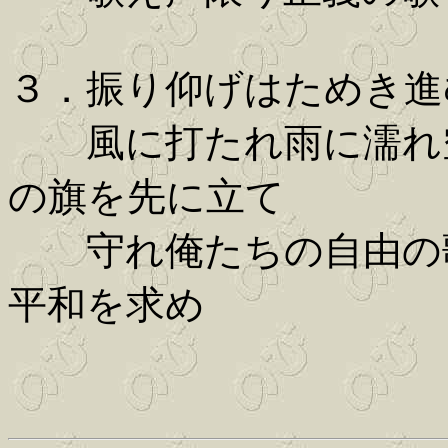
３．振り仰げはためき進
風に打たれ雨に濡れ空
の旗を先に立て
守れ俺たちの自由の歌
平和を求め