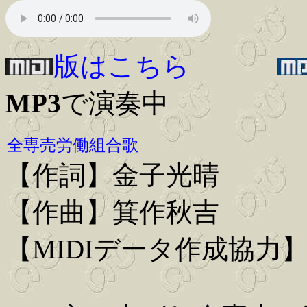
版はこちら
MP3
で演奏中
全専売労働組合歌
【作詞】金子光晴
【作曲】箕作秋吉
【MIDIデータ作成協力】Iwa