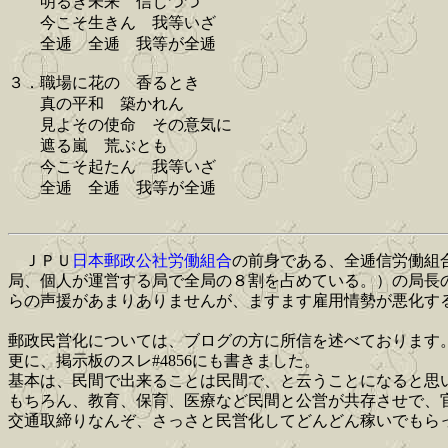
明るき未来 信じつつ
今こそ生きん 我等いざ
全逓 全逓 我等が全逓
３．職場に花の 香るとき
真の平和 築かれん
見よその使命 その意気に
遮る嵐 荒ぶとも
今こそ起たん 我等いざ
全逓 全逓 我等が全逓
ＪＰＵ
日本郵政公社労働組合
の前身である、全逓信労働組
局、個人が運営する局で全局の８割を占めている。）の局長
らの声援があまりありませんが、ますます雇用情勢が悪化するのを心配し
郵政民営化については、ブログの方に所信を述べております
更に、掲示板のスレ#4856にも書きました。
基本は、民間で出来ることは民間で、と云うことになると思
もちろん、教育、保育、医療など民間と公営が共存させで、
交通取締りなんぞ、さっさと民営化してどんどん稼いでもら