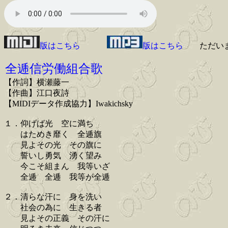
版はこちら
版はこちら
ただい
全逓信労働組合歌
【作詞】横瀬藤一
【作曲】江口夜詩
【MIDIデータ作成協力】Iwakichsky
１．仰げば光 空に満ち
はためき靡く 全逓旗
見よその光 その旗に
誓いし勇気 湧く望み
今こそ組まん 我等いざ
全逓 全逓 我等が全逓
２．清らな汗に 身を洗い
社会の為に 生きる者
見よその正義 その汗に