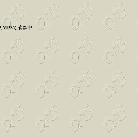
ま
MP3
で演奏中