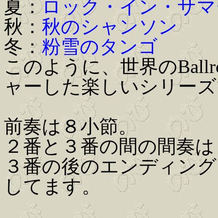
夏：
ロック・イン・サマ
秋：
秋のシャンソン
冬：
粉雪のタンゴ
このように、世界のBall
ャーした楽しいシリーズ
前奏は８小節。
２番と３番の間の間奏は
３番の後のエンディング
してます。