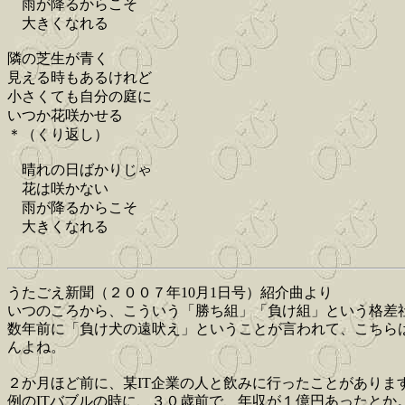
雨が降るからこそ
大きくなれる
隣の芝生が青く
見える時もあるけれど
小さくても自分の庭に
いつか花咲かせる
＊（くり返し）
晴れの日ばかりじゃ
花は咲かない
雨が降るからこそ
大きくなれる
うたごえ新聞（２００７年10月1日号）紹介曲より
いつのころから、こういう「勝ち組」「負け組」という格差
数年前に「負け犬の遠吠え」ということが言われて、こちら
んよね。
２か月ほど前に、某IT企業の人と飲みに行ったことがありま
例のITバブルの時に、３０歳前で、年収が１億円あったとか