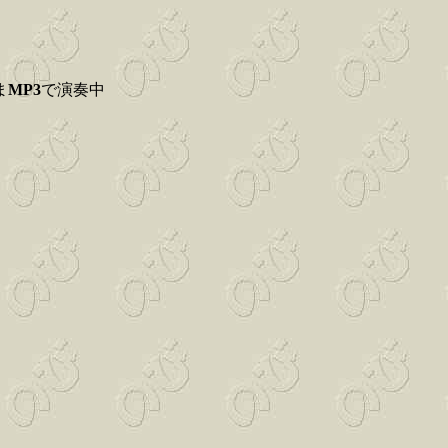
ま
MP3
で演奏中