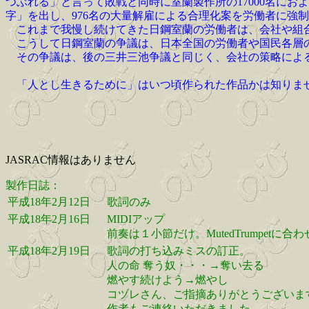
つぶれる」と言って敗戦と同時に室蘭製作所の17000名にお
字」を出し、976名の大量解雇による合理化案を労働者に強
これまで我慢し続けてきた日鋼室蘭の労働者は、会社や組合
こうして日鋼室蘭の争議は、日本全国の労働者や国民各層の
その争議は、後の三井三池争議と同じく、会社の策略による
「人とし生きるために」はいつ頃作られた作品かは知りませ
JASRAC情報はありません
製作日誌：
平成18年2月12日
歌詞のみ
平成18年2月16日
MIDIアップ
前奏は１小節だけ。MutedTrumpetに
平成18年2月19日
歌詞の打ち込みミスの訂正。
人の命 奪う奴・・・→奪い去る
燃やす続けよう→燃やし
コヅレさん、ご指摘ありがとうございま
作者もご連絡いただきました。