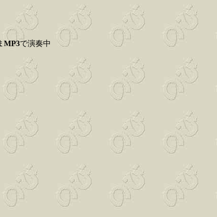
ま
MP3
で演奏中