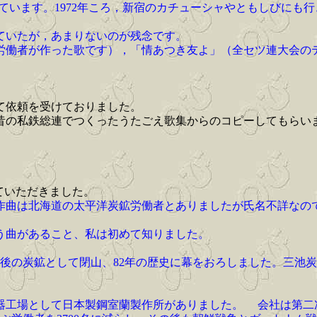
ています。1972年ころ，新宿のカチューシャやともしびにも
ていたが，あまりないのが残念です。
労働者が作った歌です），「情あつき友よ」（全セツ連大会の
て依頼を受けておりました。
昔の私鉄総連でつくったうたごえ歌集からのコピーしてもらい
していただきました。
曲は北海道の太平洋炭鉱労働者とありましたが氏名不詳なの
う曲があること、私は初めて知りました。
本最後の炭鉱として閉山、82年の歴史に幕をおろしました。三
工場として日本製鋼室蘭製作所がありました。 会社は第二