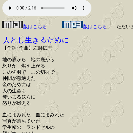
版はこちら
版はこちら
ただい
人とし生きるために
【作詞･作曲】左腰広志
地の底から 地の底から
怒りが 燃え上がる
この切羽で この切羽で
仲間が息絶えた
金のためには
人の生命も
奪い去る奴らに
怒りが燃える
血にまみれた 血にまみれた
写真が落ちていた
学生帽の ランドセルの