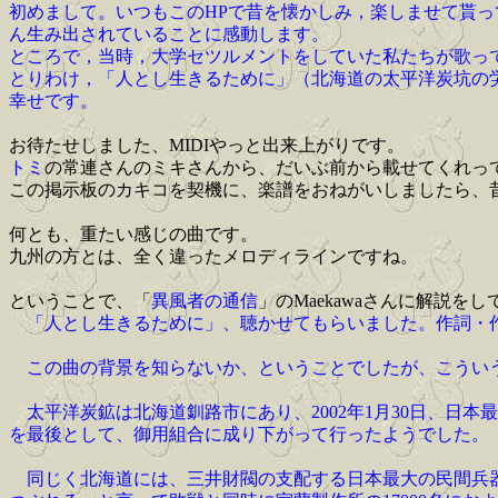
初めまして。いつもこのHPで昔を懐かしみ，楽しませて貰っ
ん生み出されていることに感動します。
ところで，当時，大学セツルメントをしていた私たちが歌っ
とりわけ，「人とし生きるために」（北海道の太平洋炭坑の
幸せです。
お待たせしました、MIDIやっと出来上がりです。
トミ
の常連さんのミキさんから、だいぶ前から載せてくれっ
この掲示板のカキコを契機に、楽譜をおねがいしましたら、
何とも、重たい感じの曲です。
九州の方とは、全く違ったメロディラインですね。
ということで、「
異風者の通信
」のMaekawaさんに解説を
「人とし生きるために」、聴かせてもらいました。作詞・作
この曲の背景を知らないか、ということでしたが、こうい
太平洋炭鉱は北海道釧路市にあり、2002年1月30日、日
を最後として、御用組合に成り下がって行ったようでした。
同じく北海道には、三井財閥の支配する日本最大の民間兵器