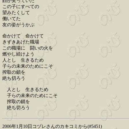
顔が笑っていた
この子にすべての
望みたくして
働いてた
友の姿がうかぶ
命かけて 命かけて
きずきあげた職場
この職場に 闘いの火を
燃やし続けよう
人とし 生きるため
子らの未来のためにこそ
搾取の鎖を
絶ち切ろう
人とし 生きるため
子らの未来のためにこそ
搾取の鎖を
絶ち切ろう
2006年1月10日コヅレさんのカキコミから(#5451)