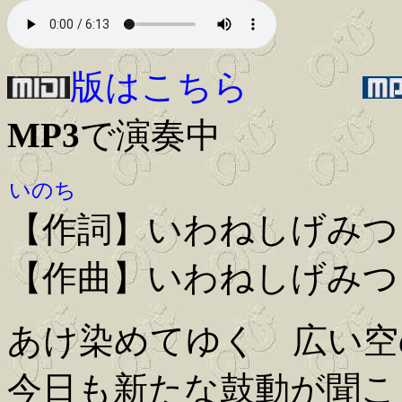
版はこちら
MP3
で演奏中
いのち
【作詞】いわねしげみつ
【作曲】いわねしげみつ
あけ染めてゆく 広い空
今日も新たな鼓動が聞こ