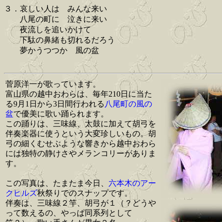
３．哀しい人は みんな来い
八尾の町に 泣きに来い
夜流しを追いかけて
下駄の鼻緒も切れるだろう
夢かうつつか 風の盆
菅原洋一が歌っています。
富山県の越中おわらは、毎年210日に当た
る9月1日から3日間行われる
八尾町の風の
盆
で優美に歌い踊られます。
この踊りは、三味線、太鼓に加えて胡弓を
伴奏楽器に使うという大変珍しいもの。胡
弓の細くむせぶような響きから越中おわら
には独特の静けさやメランコリーがありま
す。
この写真は、たまたま今日、
六本木のアー
クヒルズ
秋祭りでのスナップです。
伴奏は、三味線２竿、胡弓が１（？どうや
って数えるの、やっぱ同系列として