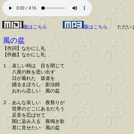
版はこちら
版はこちら
ただい
風の盆
【作詞】なかにし礼
【作曲】なかにし礼
１．哀しい時は 目を閉じて
八尾の秋を思い出す
日が暮れた 坂道を
踊るまぼろし 影法師
おわら恋しい 風の盆
２．あんな哀しい 夜祭りが
世界のどこにあるだろう
足音を忍ばせて
闇に染み入る 夜鳴き歌
君に見せたい 風の盆