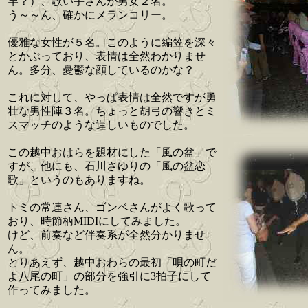
竿？）、歌い手さんが男女２名。
う～～ん、確かにメランコリー。
優雅な女性が５名。このように編笠を深々
とかぶっており、表情は全然わかりませ
ん。多分、憂鬱な顔しているのかな？
これに対して、やっぱ表情は全然ですが勇
壮な男性陣３名。ちょっと胡弓の響きとミ
スマッチのような逞しいものでした。
この越中おはらを題材にした「風の盆」で
すが、他にも、石川さゆりの「風の盆恋
歌」というのもありますね。
トミの常連さん、ゴンベさんがよく歌って
おり、時節柄MIDIにしてみました。
けど、前奏など伴奏系が全然分かりませ
ん。
とりあえず、越中おわらの最初「唄の町だ
よ八尾の町」の部分を強引に3拍子にして
作ってみました。