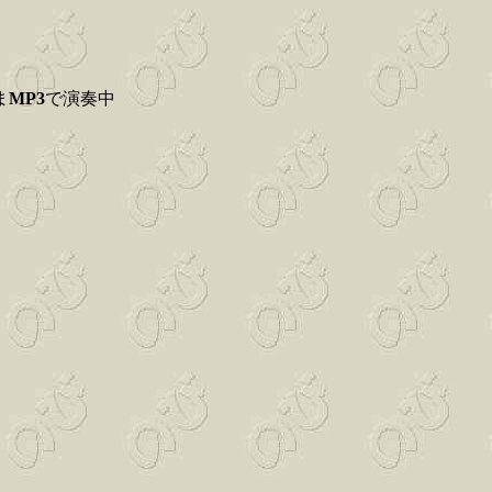
ま
MP3
で演奏中