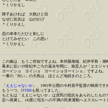
＊くりかえし
障子あければ 大島ひと目
なぜに佐吉は 山のかげ
＊くりかえし
恋の串本ただひと刺しに
とげてみせたい この思い
＊くりかえし
この曲は、もうご存知ですよね。本州最南端、紀伊半島・潮
幕末に近い19世紀中ごろの嘉永年間に、旅芸人が「エエジ
ヨーイショ ヨイショ ヨーイショヨーイショ」ですよね。
一番の「向い」の大島は、ほとんど地続きのところ。
「
ええじゃないか
」、1981年公開の今村昌平監督の映画です
もう一つ、
DTBB
も歌ってました。
もともは「ええじゃないか」は庶民の抵抗をあらわしたもので、
定へ発展し、(4)更に領主への不満の民衆運動へエスカレー