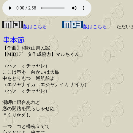
版はこちら
版はこちら
ただい
串本節
【作曲】和歌山県民謡
【MIDIデータ作成協力】マルちゃん
（ハァ オチャヤレ）
ここは串本 向かいは大島
中をとりもつ 巡航船よ
（エジャナイカ エジャナイカ ナイカ）
（ハァ オチャヤレ）
潮岬に燈台あれど
恋の闇路を照らしゃせぬ
＊くりかえし
一つ二つと橋杭立てて
心とどけよ 串本に