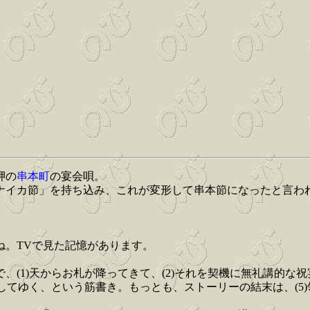
岬の
串本町
の宴会唄。
ャナイカ節」を持ち込み、これが変形して串本節になったと言わ
ね。TVで見た記憶があります。
(1)天からお札が降ってきて、(2)それを契機に無礼講的な祝
トしてゆく、という筋書き。もっとも、ストーリーの結末は、(5