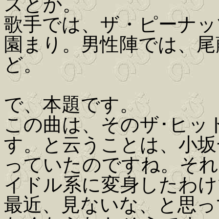
スとか。
歌手では、ザ・ピーナッ
園まり。男性陣では、尾
ど。
で、本題です。
この曲は、そのザ･ヒッ
す。と云うことは、小坂
っていたのですね。それ
イドル系に変身したわけ
最近、見ないな、と思って