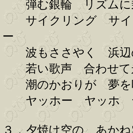
弾む銀輪 リズムに
サイクリング サイク
ー
波もささやく 浜辺
若い歌声 合わせて
潮のかおりが 夢を
ヤッホー ヤッホ 
３．夕焼け空の あかね