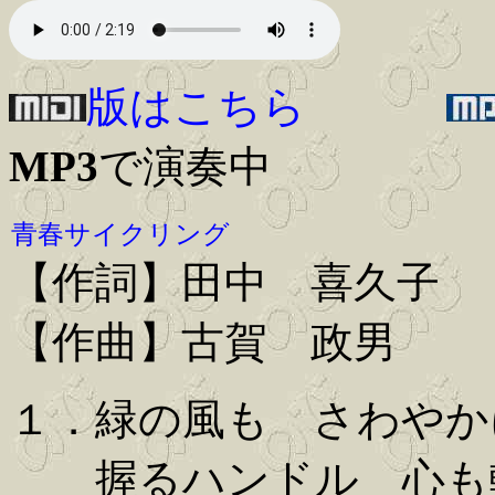
版はこちら
MP3
で演奏中
青春サイクリング
【作詞】田中 喜久子
【作曲】古賀 政男
１．緑の風も さわやか
握るハンドル 心も