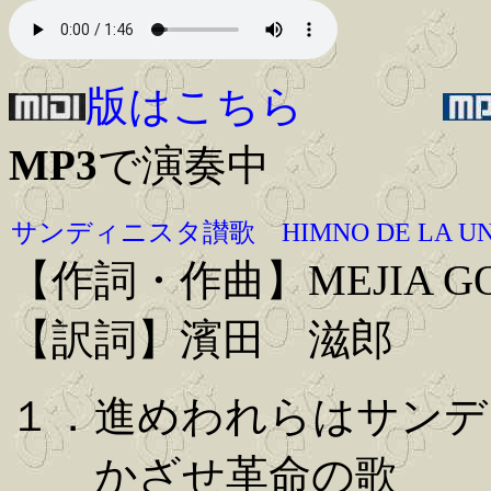
版はこちら
MP3
で演奏中
サンディニスタ讃歌 HIMNO DE LA UNID
【作詞・作曲】MEJIA GOD
【訳詞】濱田 滋郎
１．進めわれらはサンデ
かざせ革命の歌