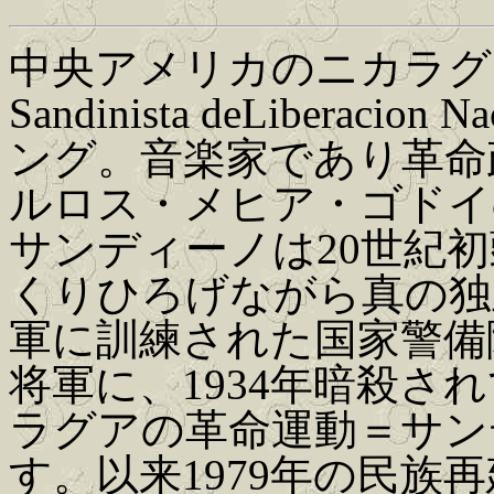
中央アメリカのニカラグアの
Sandinista deLiberaci
ング。音楽家であり革命
ルロス・メヒア・ゴドイ
サンディーノは20世紀
くりひろげながら真の独
軍に訓練された国家警備
将軍に、1934年暗殺さ
ラグアの革命運動＝サン
す。以来1979年の民族