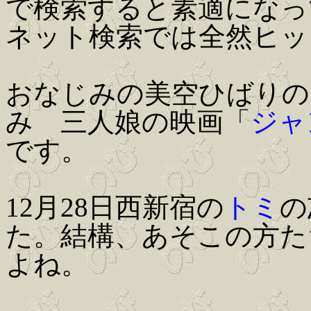
で検索すると素適になっ
ネット検索では全然ヒッ
おなじみの美空ひばりの
み 三人娘の映画「
ジャ
です。
12月28日西新宿の
トミ
の
た。結構、あそこの方た
よね。