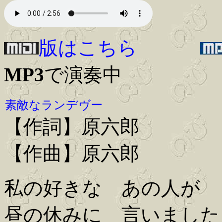
版はこちら
MP3
で演奏中
素敵なランデヴー
【作詞】原六郎
【作曲】原六郎
私の好きな あの人が
昼の休みに 言いました