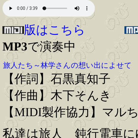
版はこちら
MP3
で演奏中
旅人たち～林学さんの想い出によせて
【作詞】石黒真知子
【作曲】木下そんき
【MIDI製作協力】マル
私達は旅人 鈍行電車に