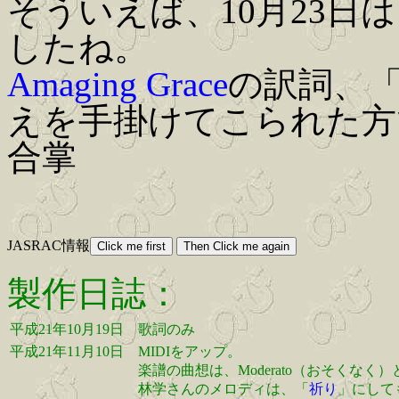
そういえば、10月23日
したね。
Amaging Grace
の訳詞、
えを手掛けてこられた方
合掌
JASRAC情報
製作日誌：
平成21年10月19日
歌詞のみ
平成21年11月10日
MIDIをアップ。
楽譜の曲想は、Moderato（おそくな
林学さんのメロディは、「
祈り
」にして