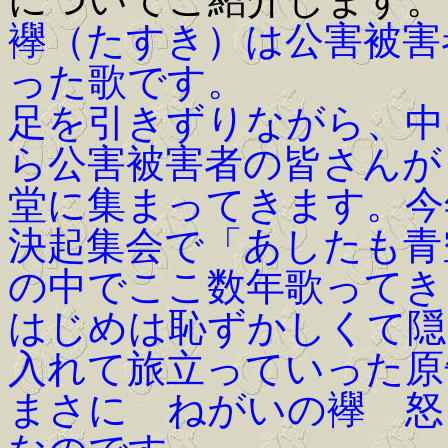
襷（たすき）は公害被害
った歌です。
足を引きずりながら、中
ら公害被害者の皆さんが
堂に集まってきます。今
決起集会で「
あしたも青
の中でここ数年歌ってき
はじめは恥ずかしくて隠
入れて旅立っていった原
まさに ねがいの襷 