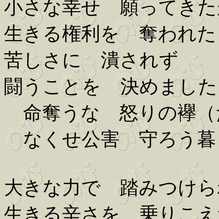
小さな幸せ 願ってきた
生きる権利を 奪われた
苦しさに 潰されず
闘うことを 決めました
命奪うな 怒りの襷（
なくせ公害 守ろう暮
大きな力で 踏みつけら
生きる辛さを 乗りこえ