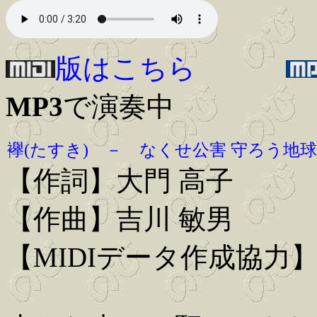
版はこちら
MP3
で演奏中
襷(たすき) － なくせ公害 守ろう地
【作詞】大門 高子
【作曲】吉川 敏男
【MIDIデータ作成協力