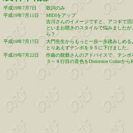
平成19年7月7日
歌詞のみ
平成19年7月11日
MIDIをアップ
吉川さんのイメージですと、アコギで滔
といまお聴きのスタイルで悩みましたが
ら？
平成19年7月17日
大門先生からもっと一歩一歩踏みしめる
とりあえずテンポを９５に下げました。
平成19年7月22日
作曲の髭爺さんのアドバイスで、テンポ
３～４行目の音色をDistorsion Guitar