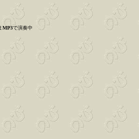
ま
MP3
で演奏中