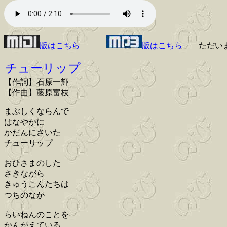
版はこちら
版はこちら
ただい
チューリップ
【作詞】石原一輝
【作曲】藤原富枝
まぶしくならんで
はなやかに
かだんにさいた
チューリップ
おひさまのした
さきながら
きゅうこんたちは
つちのなか
らいねんのことを
かんがえている