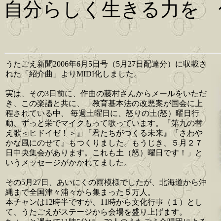
自分らしく生きる力を 
うたごえ新聞2006年6月5日号（5月27日配達分）に収載さ
れた「紹介曲」よりMIDI化しました。
実は、その3日前に、作曲の藤村さんからメールをいただ
き、この楽譜と共に、「教育基本法の改悪案が国会に上
程されている中、 毎週土曜日に、怒りの土(怒）曜日行
動、ずっと栄でマイクもって歌っています。『第九の替
え歌＜ヒドイゼ！＞』『君たちがつくる未来』『さわや
かな風にのせて』もつくりました。もうじき、５月２７
日中央集会があります。これも土（怒）曜日です！」と
いうメッセージがかかれてました。
その5月27日、あいにくの雨模様でしたが、北海道から沖
縄まで全国津々浦々から集まった５万人。
本チャンは12時半ですが、11時から文化行事（１）とし
て、うたごえがステージから会場を盛り上げます。