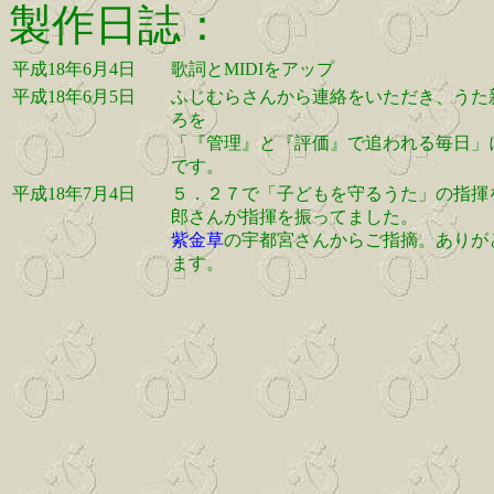
製作日誌：
平成18年6月4日
歌詞とMIDIをアップ
平成18年6月5日
ふじむらさんから連絡をいただき、うた
ろを
「『管理』と『評価』で追われる毎日」
です。
平成18年7月4日
５．２７で「子どもを守るうた」の指揮
郎さんが指揮を振ってました。
紫金草
の宇都宮さんからご指摘。ありが
ます。