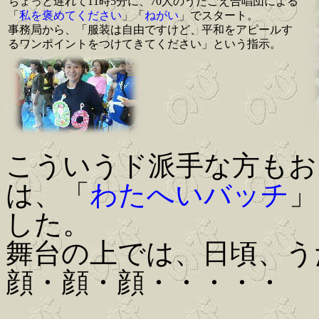
ちょっと遅れて11時5分に、70人のうたごえ合唱団による
「
私を褒めてください
」「
ねがい
」でスタート。
事務局から、「服装は自由ですけど、平和をアピールす
るワンポイントをつけてきてください」という指示。
こういうド派手な方もお
は、「
わたへいバッチ
」
した。
舞台の上では、日頃、う
顔・顔・顔・・・・・