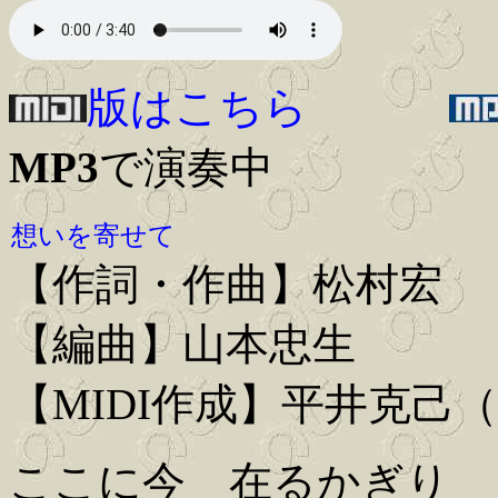
版はこちら
MP3
で演奏中
想いを寄せて
【作詞・作曲】松村宏
【編曲】山本忠生
【MIDI作成】平井克己
ここに今 在るかぎり