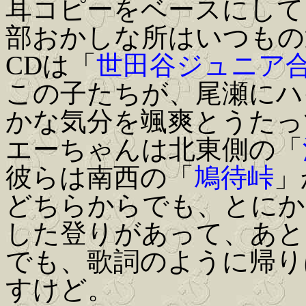
耳コピーをベースにして
部おかしな所はいつもの
CDは「
世田谷ジュニア
この子たちが、尾瀬にハ
かな気分を颯爽とうたっ
エーちゃんは北東側の「
彼らは南西の「
鳩待峠
」
どちらからでも、とにか
した登りがあって、あと
でも、歌詞のように帰り
すけど。