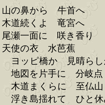
山の鼻から 牛首へ
木道続くよ 竜宮へ
尾瀬一面に 咲き香り
天使の衣 水芭蕉
ヨッピ橋か 見晴らし
地図を片手に 分岐点
木道まくらに 至仏山
浮き島揺れて ひと休