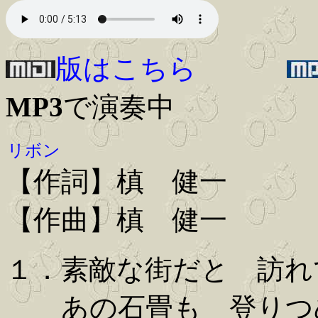
版はこちら
MP3
で演奏中
リボン
【作詞】槙 健一
【作曲】槙 健一
１．素敵な街だと 訪れ
あの石畳も 登りつ