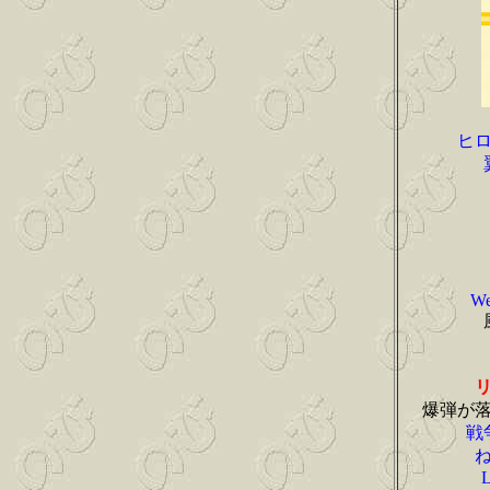
ヒ
We
爆弾が
戦
L