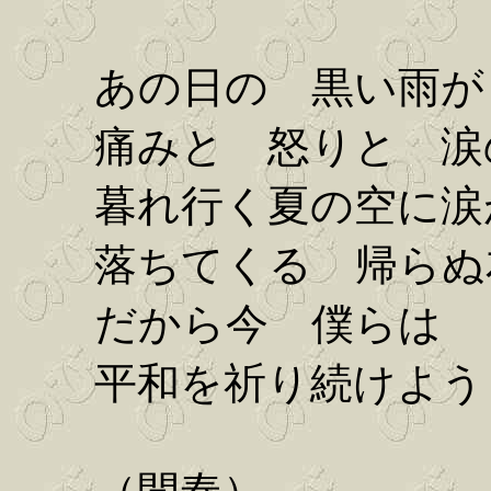
あの日の 黒い雨が
痛みと 怒りと 涙
暮れ行く夏の空に涙
落ちてくる 帰らぬ友
だから今 僕らは 
平和を祈り続けよう