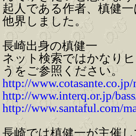
起人である作者、槙健一
他界しました。
長崎出身の槙健一
ネット検索ではかなりヒ
うをご参照ください。
http://www.cotasante.co.jp/
http://www.interq.or.jp/bas
http://www.santaful.com/m
長崎では槙健一が主催し