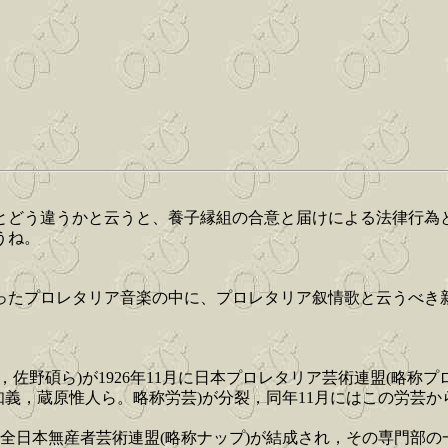
とどう違うかと云うと、養子縁組の合意と届けによる法律行為と
うね。
ったプロレタリア音楽の中に、プロレタリア叙情歌と云うべき
。
佐野碩ら)が1926年11月に日本プロレタリア芸術連盟(略称
山知義，蔵原惟人ら。略称労芸)が分裂，同年11月にはこの労芸
，全日本無産者芸術連盟(略称ナップ)が結成され，その専門部