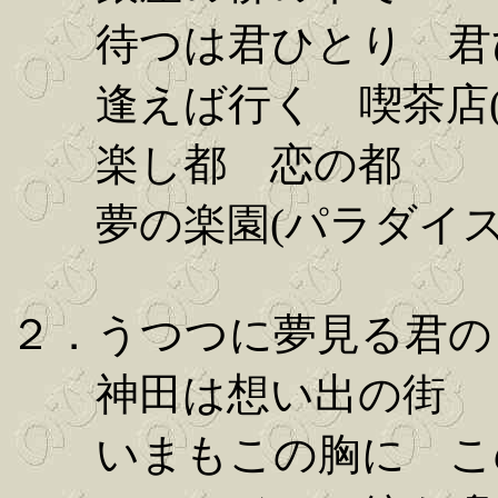
待つは君ひとり 君
逢えば行く 喫茶店(
楽し都 恋の都
夢の楽園(パラダイス
２．うつつに夢見る君の
神田は想い出の街
いまもこの胸に こ