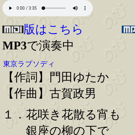
版はこちら
MP3
で演奏中
東京ラプソディ
【作詞】門田ゆたか
【作曲】古賀政男
１．花咲き花散る宵も
銀座の柳の下で