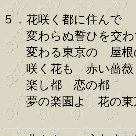
５．花咲く都に住んで
変わらぬ誓ひを交わ
変わる東京の 屋根
咲く花も 赤い薔薇
楽し都 恋の都
夢の楽園よ 花の東