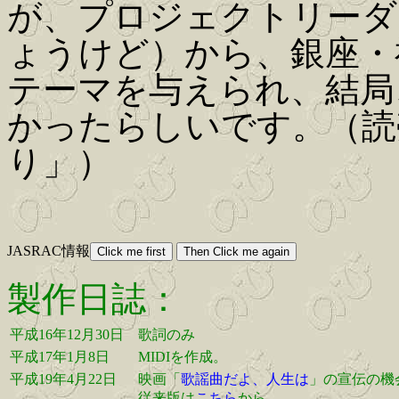
が、プロジェクトリーダ
ょうけど）から、銀座・
テーマを与えられ、結局
かったらしいです。（読
り」）
JASRAC情報
製作日誌：
平成16年12月30日
歌詞のみ
平成17年1月8日
MIDIを作成。
平成19年4月22日
映画「
歌謡曲だよ、人生は
」の宣伝の機
従来版は
こちら
から。