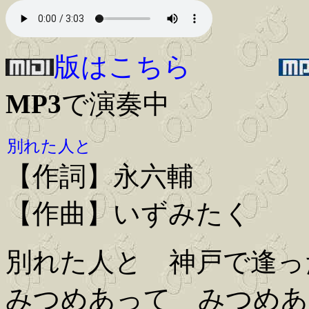
版はこちら
MP3
で演奏中
別れた人と
【作詞】永六輔
【作曲】いずみたく
別れた人と 神戸で逢っ
みつめあって みつめあ