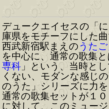
デュークエイセスの「に
庫県をモチーフにした曲
西武新宿駅まえの
うたご
を中心に、通常の歌集と
専科
」という、当時とし
くない、モダンな感じの
のうた」シリーズに力を
通常の歌集セットが１０
に対して、このミュージ