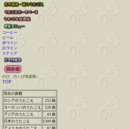
コーヒー
ビール
赤ワイン
白ワイン
スナック
のび の～び倶楽部♪
TOP
現在の曲数
ロシアのうたごえ
252 曲
ヨーロッパのうたごえ
128 曲
アジアのうたごえ
43 曲
日本のうたごえ
1300 曲
アメリカのうたごえ
82 曲