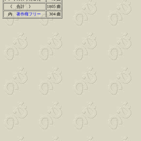
《 合計 》
1805 曲
内
著作権フリー
304 曲