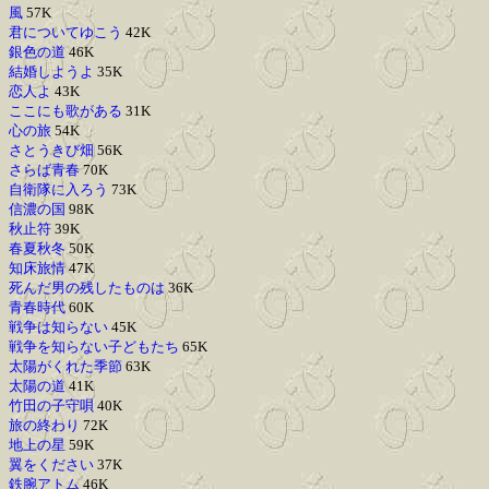
風
57K
君についてゆこう
42K
銀色の道
46K
結婚しようよ
35K
恋人よ
43K
ここにも歌がある
31K
心の旅
54K
さとうきび畑
56K
さらば青春
70K
自衛隊に入ろう
73K
信濃の国
98K
秋止符
39K
春夏秋冬
50K
知床旅情
47K
死んだ男の残したものは
36K
青春時代
60K
戦争は知らない
45K
戦争を知らない子どもたち
65K
太陽がくれた季節
63K
太陽の道
41K
竹田の子守唄
40K
旅の終わり
72K
地上の星
59K
翼をください
37K
鉄腕アトム
46K