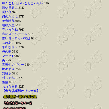
尊きことはいいことじゃない
42K
遠い世界に
81K
長い夜
94K
何のために
37K
年金時代
60K
箱根八里
51K
春だったね
79K
春のスーベニール
59K
古いヨーロッパでは
92K
ふれあい
49K
平和な国へ
22K
炎の歌
33K
マークⅡ
63K
街
27K
真夜中のギター
68K
岬めぐり
75K
無縁坂
39K
村しぐれ
116K
落陽
83K
われら青春
32K
【創作倶楽部オリジナル】