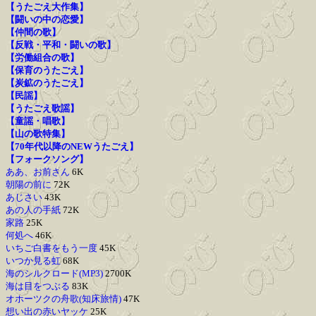
【うたごえ大作集】
【闘いの中の恋愛】
【仲間の歌】
【反戦・平和・闘いの歌】
【労働組合の歌】
【保育のうたごえ】
【炭鉱のうたごえ】
【民謡】
【うたごえ歌謡】
【童謡・唱歌】
【山の歌特集】
【70年代以降のNEWうたごえ】
【フォークソング】
ああ、お前さん
6K
朝陽の前に
72K
あじさい
43K
あの人の手紙
72K
家路
25K
何処へ
46K
いちご白書をもう一度
45K
いつか見る虹
68K
海のシルクロード(MP3)
2700K
海は目をつぶる
83K
オホーツクの舟歌(知床旅情)
47K
想い出の赤いヤッケ
25K