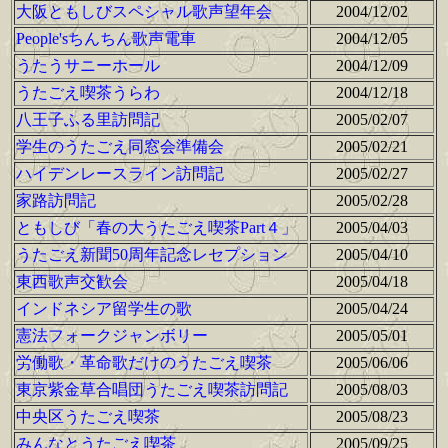
大阪ともしびスペシャル歌声望年会
2004/12/02
People'sちんちん歌声電車
2004/12/05
うたうサニーホール
2004/12/09
うたごえ喫茶うらわ
2004/12/18
八王子ふる里訪問記
2005/02/07
学生のうたごえ同窓会準備会
2005/02/21
ハイデンレースライン訪問記
2005/02/27
家路訪問記
2005/02/28
ともしび「春の大うたごえ喫茶Part４」
2005/04/03
うたごえ新聞50周年記念レセプション
2005/04/10
東西歌声交歓会
2005/04/18
インドネシア留学生の歌
2005/04/24
憲法フォークジャンボリー
2005/05/01
労働歌・革命歌だけのうたごえ喫茶
2005/06/06
東京紫金草合唱団うたごえ喫茶訪問記
2005/08/03
中央区うたごえ喫茶
2005/08/23
みんなとうたごえ喫茶
2005/09/25