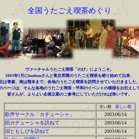
全国うたごえ喫茶めぐり
ヴァーチャルうたごえ喫茶「のび」にようこそ。
2003年5月にbunbunさんと東京界隈のうたごえ喫茶を廻り始めて以来、
北は青森、南は熊本まで、各地のうたごえ喫茶を訪問させていただきました
のページは、そんな各地のうたごえ喫茶・平和のイベントの模様をお伝えし
皆さんが、よりよい企画立案のご参考にしていただければ幸いです。
古い順
新しい順
歌声サークル「カチューシャ」
2003/06/14
旧カチューシャを訪ねて
2003/06/14
旧ともしびを訪ねて
2003/06/14