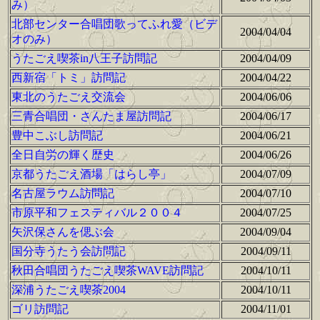
み）
北部センター合唱団歌ってふれ愛（ビデ
2004/04/04
オのみ）
うたごえ喫茶in八王子訪問記
2004/04/09
西新宿「トミ」訪問記
2004/04/22
東北のうたごえ交流会
2004/06/06
三青合唱団・さんたま屋訪問記
2004/06/17
豊中こぶし訪問記
2004/06/21
全日自労の輝く歴史
2004/06/26
京都うたごえ酒場「はらし亭」
2004/07/09
名古屋ラウム訪問記
2004/07/10
市原平和フェスティバル２００４
2004/07/25
矢沢保さんを偲ぶ会
2004/09/04
国分寺うたう会訪問記
2004/09/11
秋田合唱団うたごえ喫茶WAVE訪問記
2004/10/11
深浦うたごえ喫茶2004
2004/10/11
ゴリ訪問記
2004/11/01