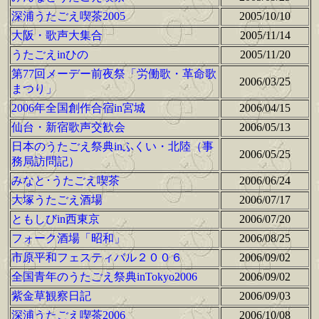
深浦うたごえ喫茶2005
2005/10/10
大阪・歌声大集合
2005/11/14
うたごえinひの
2005/11/20
第77回メーデー前夜祭「労働歌・革命歌
2006/03/25
まつり」
2006年全国創作合宿in宮城
2006/04/15
仙台・新宿歌声交歓会
2006/05/13
日本のうたごえ祭典inふくい・北陸（事
2006/05/25
務局訪問記）
みなと･うたごえ喫茶
2006/06/24
大塚うたごえ酒場
2006/07/17
ともしびin西東京
2006/07/20
フォーク酒場「昭和」
2006/08/25
市原平和フェスティバル２００６
2006/09/02
全国青年のうたごえ祭典inTokyo2006
2006/09/02
紫金草観察日記
2006/09/03
深浦うたごえ喫茶2006
2006/10/08