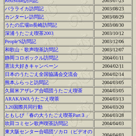
RedStone訪問記
2003/07/23
バラライカ訪問記
2003/08/23
カンターレ訪問記
2003/08/29
うたの広場in長崎訪問記
2003/08/30
深浦うたごえ喫茶2003
2003/10/12
People'S訪問記
2003/12/06
和歌山・歌声喫茶訪問記
2003/12/07
静岡コロポックル訪問記
2004/01/11
憲法大好きキャンペーン
2004/02/11
日本のうたごえ全国協議会交流会
2004/02/14
熊本ふらっと訪問記
2004/03/05
久留米アザレア合唱団うたごえ喫茶
2004/03/05
ARAKAWAうたごえ喫茶
2004/03/13
3.20国際共同行動
2004/03/20
ともしび「春の大うたごえ喫茶Part３」
2004/03/28
吹田コミセン歌声喫茶訪問記
2004/04/03
東大阪センター合唱団ソカロ（ビデオの
2004/04/03