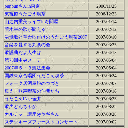
bunbunさんin東京
2006/11/25
東視協うたごえ喫茶
2006/12/23
山之内重美ライブin奇聞屋
2007/01/14
荒木栄の歌が聞える
2007/02/12
労働歌と革命歌だけのうたごえ喫茶2007
2007/03/10
音楽を愛する九条の会
2007/03/25
歌謡曲だよ人生は
2007/04/13
第78回中央メーデー
2007/05/04
2007年５・３憲法集会
2007/05/04
国鉄東京合唱団うたごえ喫茶
2007/06/24
フォーク居酒屋旅のつづき
2007/07/07
集え！歌声喫茶の仲間たち
2007/08/18
うたごえIN小金井
2007/08/25
歌声どんちゃか
2007/08/25
カルチャー講座byヤギさん
2007/08/28
ステッキーズファーストコンサート
2007/09/02