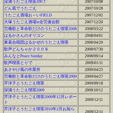
深浦うたごえ喫茶200７
2007/10/08
どん底でうたごえ
2007/10/28
うたごえ酒場お～いFIELD
2007/12/02
大塚うたごえ酒場in全労連会館
2007/12/20
労働歌と革命歌だけのうたごえ喫茶2008
2008/03/22
はるかさんのオリコン
2008/04/01
東葛合唱団はるかぜのうたごえ喫茶
2008/04/20
歌声どんちゃか２００８
2008/07/30
みんなとPeace Sunday
2008/09/14
歌声喫茶とりで
2009/01/11
あさやけ風の作業所
2009/04/25
労働歌と革命歌だけのうたごえ喫茶2009
2009/04/27
芹洋子とうたごえ喫茶
2009/09/18
深浦うたごえ喫茶2009
2009/10/12
芹洋子とうたごえ喫茶2009年12月レポー
2009/12/11
ト
芹洋子とうたごえ喫茶2010年2月お知ら
2009/12/11